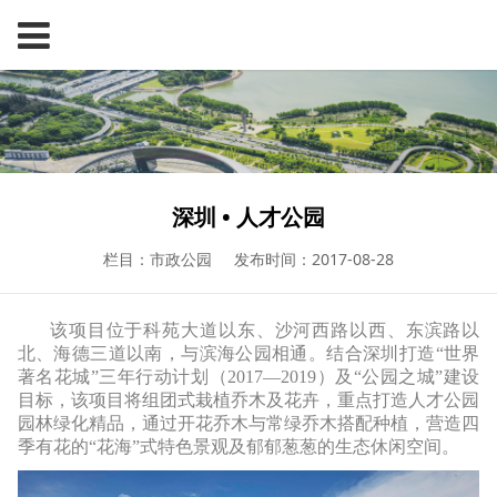
深圳 • 人才公园
栏目：市政公园
发布时间：2017-08-28
该项目位于科苑大道以东、沙河西路以西、东滨路以
北、海德三道以南，与滨海公园相通。结合深圳打造
“
世界
著名花城
”
三年行动计划（
2017—2019
）及
“
公园之城
”
建设
目标，该项目将组团式栽植乔木及花卉，重点打造人才公园
园林绿化精品，通过开花乔木与常绿乔木搭配种植，营造四
季有花的
“
花海
”
式特色景观及郁郁葱葱的生态休闲空间。