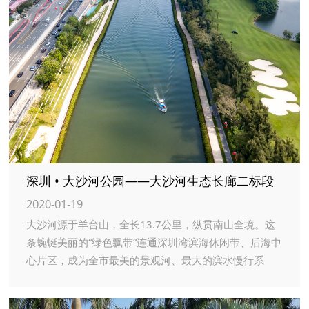
深圳 • 大沙河公园——大沙河生态长廊二标段
2020-01-19
大沙河源于羊台山，全长13.7公里，纵贯南山全境。这
条蜿蜒美丽的“绿色飘带”连通深圳湾滨海休闲带、后海中
心片区，成为全市最美的景观河、最大的滨水慢行系
统。