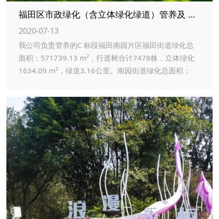
福田区市政绿化（含立体绿化绿道）管养及 超高大树木修剪（C 标段）服务项目
2020-07-13
我公司负责管养的C 标段福田南园片区福田街道绿化总
面积：571739.13 m²，行道树合计7478株，立体绿化
1634.09 m²，绿道3.16公里。南园街道绿化总面积：
50543.15 m²，行道树合计1068株，立体绿化209.02
m²。