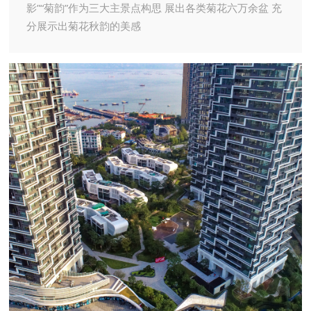
影”“菊韵”作为三大主景点构思 展出各类菊花六万余盆 充
分展示出菊花秋韵的美感