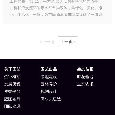
工程面积：13.25万平方米 公园以颇有特色的六角亭、
曲桥和浪漫流露的亲水平台为载体，集绿化、美化、净
化、生活化于一体，为市民隔离城市喧嚣提供了一道绿
色的屏障。
<上一页
下一页>
关于国艺
国艺出品
生态苗圃
企业概括
绿地建设
时花基地
发展历程
园林养护
生态农场
资誉平台
规划设计
版图布局
高尔夫建造
团队建设